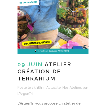
09 JUIN
ATELIER
CRÉATION DE
TERRARIUM
Posté le 17:38h
in
Actualité
,
Nos Ateliers
par
L'ArgenTri
L’ArgenTri vous propose un atelier de