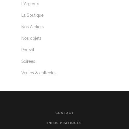
L'ArgenTri
La Boutique
Nos Ateliers
Nos objets
Portrait
Soirées
Ventes & collectes
CONTACT
INFOS PRATIQUES