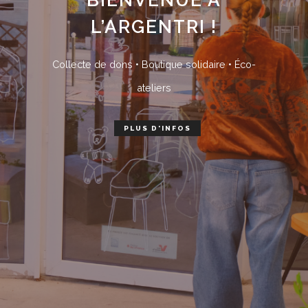
L’ARGENTRI !
Collecte de dons • Boutique solidaire • Éco-
ateliers
PLUS D'INFOS