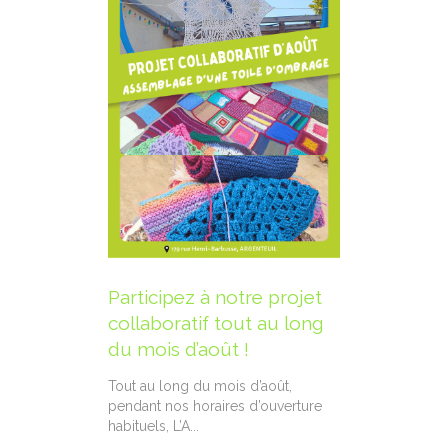
Fermetur
Participez à notre projet
collaboratif tout au long
En raison de
du mois d’août !
boutique se
juillet. Repr
Tout au long du mois d’août,
pendant nos horaires d’ouverture
13 juillet 2
habituels, L’A...