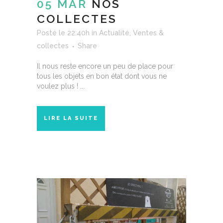
05 MAR
NOS
COLLECTES
Posté le 22:40h
in
Actualité
,
Ventes &
collectes
Share
Il nous reste encore un peu de place pour
tous les objets en bon état dont vous ne
voulez plus ! ...
LIRE LA SUITE