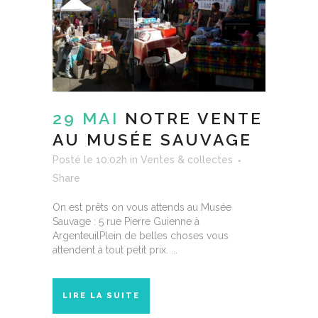
29 MAI
NOTRE VENTE
AU MUSÉE SAUVAGE
Posté le 10:02h
in
Ventes & collectes
Share
On est prêts on vous attends au Musée
Sauvage : 5 rue Pierre Guienne à
ArgenteuilPlein de belles choses vous
attendent à tout petit prix. ...
LIRE LA SUITE