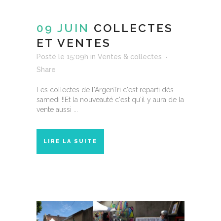
09 JUIN
COLLECTES
ET VENTES
Posté le 15:09h
in
Ventes & collectes
Share
Les collectes de l'ArgenTri c'est reparti dès
samedi !!Et la nouveauté c'est qu'il y aura de la
vente aussi ...
LIRE LA SUITE