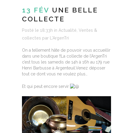
13 FÉV
UNE BELLE
COLLECTE
Posté le 18:33h
in
Actualité
,
Ventes &
collectes
par
L'ArgenTri
On a tellement hâte de pouvoir vous accueillir
dans une boutique !!La collecte de l’ArgenTri
c’est tous les samedis de 14h à 16h au 179 rue
Henri Barbusse à Argenteuil.Venez déposer
tout ce dont vous ne voulez plus…
Et qui peut encore servir