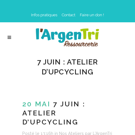
Infos pratiques
Contact
Faire un don !
7 JUIN : ATELIER
D’UPCYCLING
20 MAI
7 JUIN :
ATELIER
D’UPCYCLING
Posté le 13:16h
in
Nos Ateliers
par
L'ArgenTri